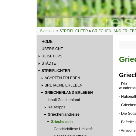
Direkt zum Inhalt
Startseite
»
STREIFLICHTER
»
GRIECHENLAND ERLEB
Sie sind hier
HOME
ÜBERSICHT
REISETOPS
Grie
STÄDTE
STREIFLICHTER
Griec
ÄGYPTEN ERLEBEN
- Die
BRETAGNE ERLEBEN
wundersam
GRIECHENLAND ERLEBEN
- Nationa
Inhalt Griechenland
- Grieche
Reisetipps
- Die Gött
Griechenlandreise
Grieche sein
- Befreite 
Geschichtliche Heilkraft
- Antigone