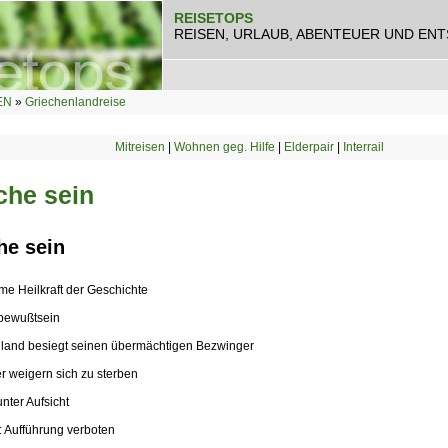
REISETOPS
REISEN, URLAUB, ABENTEUER UND EN
EN
»
Griechenlandreise
Mitreisen
|
Wohnen geg. Hilfe
|
Elderpair
|
Interrail
che sein
he sein
e Heilkraft der Geschichte
lbewußtsein
nland besiegt seinen übermächtigen Bezwinger
er weigern sich zu sterben
unter Aufsicht
: Aufführung verboten