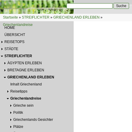
Direkt zum Inhalt
Suche
Suchformular
Startseite
»
STREIFLICHTER
»
GRIECHENLAND ERLEBEN
»
Sie sind hier
Griechenlandreise
HOME
ÜBERSICHT
REISETOPS
STÄDTE
STREIFLICHTER
ÄGYPTEN ERLEBEN
BRETAGNE ERLEBEN
GRIECHENLAND ERLEBEN
Inhalt Griechenland
Reisetipps
Griechenlandreise
Grieche sein
Politik
Griechenlands Gesichter
Plätze