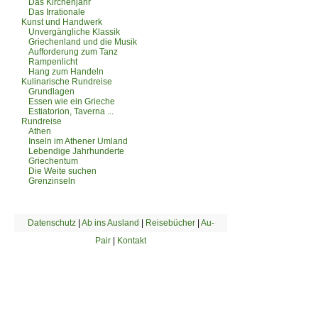
Das Kirchenjahr
Das Irrationale
Kunst und Handwerk
Unvergängliche Klassik
Griechenland und die Musik
Aufforderung zum Tanz
Rampenlicht
Hang zum Handeln
Kulinarische Rundreise
Grundlagen
Essen wie ein Grieche
Estiatorion, Taverna ...
Rundreise
Athen
Inseln im Athener Umland
Lebendige Jahrhunderte
Griechentum
Die Weite suchen
Grenzinseln
Datenschutz
|
Ab ins Ausland
|
Reisebücher
|
Au-
Pair
|
Kontakt