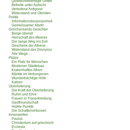
Quietschlebendige Götter
Befreite unter Aufsicht
Verbotene Antigone
Widerstand und Obristen
Politik
Informationsbesessenheit
Gemeinsamer Markt
Griechenlands Gesichter
Berge überall
Herrschaft des Meeres
Der lange Weg ins Exil
Geschenk der Athene
Widerstand des Dionysos
Alle Wege ...
Plätze
Ein Platz für Menschen
Moderner Städtebau
Krakenhaftes Athen
Märkte im Verborgenen
Wunderträchtige Höfe
Katzen
Überlieferung
Die Kraft der Überlieferung
Ruhm und Ehre
Frauen in Trauerkleidung
Gastfreundschaft
Heikle Punkte
Die Schattenvirtuosen
Innenwelten
Paulus
Christentum auf griechisch
Ecclesia