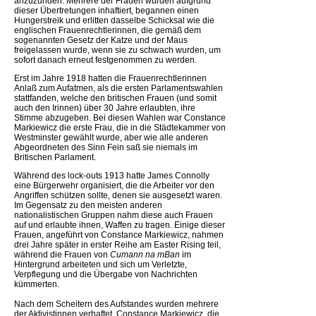
anzuzünden. Mehrere der Frauen wurden aufgrund
dieser Übertretungen inhaftiert, begannen einen
Hungerstreik und erlitten dasselbe Schicksal wie die
englischen Frauenrechtlerinnen, die gemäß dem
sogenannten Gesetz der Katze und der Maus
freigelassen wurde, wenn sie zu schwach wurden, um
sofort danach erneut festgenommen zu werden.
Erst im Jahre 1918 hatten die Frauenrechtlerinnen
Anlaß zum Aufatmen, als die ersten Parlamentswahlen
stattfanden, welche den britischen Frauen (und somit
auch den Irinnen) über 30 Jahre erlaubten, ihre
Stimme abzugeben. Bei diesen Wahlen war Constance
Markiewicz die erste Frau, die in die Städtekammer von
Westminster gewählt wurde, aber wie alle anderen
Abgeordneten des Sinn Fein saß sie niemals im
Britischen Parlament.
Während des lock-outs 1913 hatte James Connolly
eine Bürgerwehr organisiert, die die Arbeiter vor den
Angriffen schützen sollte, denen sie ausgesetzt waren.
Im Gegensatz zu den meisten anderen
nationalistischen Gruppen nahm diese auch Frauen
auf und erlaubte ihnen, Waffen zu tragen. Einige dieser
Frauen, angeführt von Constance Markiewicz, nahmen
drei Jahre später in erster Reihe am Easter Rising teil,
während die Frauen von
Cumann na mBan
im
Hintergrund arbeiteten und sich um Verletzte,
Verpflegung und die Übergabe von Nachrichten
kümmerten.
Nach dem Scheitern des Aufstandes wurden mehrere
der Aktivistinnen verhaftet. Constance Markiewicz, die