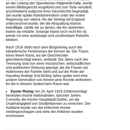
an der Leitung der Operationen mitgewirkt hatte, wurde
einem Militärgericht vorgeführt und zum Tode verurteilt,
anschließend aufgrund ihres Geschlechts begnadigt.
Sie wurde später Arbeitsministerin unter der ersten
Regierung von Valera. Als der Vertrag mit England
unterzeichnet wurde, der die Abspaltung Irlands
bekräftigte, zählte sie zu denen, die ihn ablehnten,
indem sie erklärte: Solange Irland noch nicht frei ist,
werde ich eine aufsässige und unzähmbare Rebellin
bleiben.
Nach 1916 stirbt nach dem Bürgerkrieg auch der
kämpferische Feminismus der Irinnen ab. Der Traum
eines freien Irland, wo die Geschlechter
gleichberechtigt wären, verblaßt: Die Jahre nach der
Trennung sind von einer moralischen, wirtschaftlichen
und politischen Ordnung geprägt, die die Frauen als
Hüterinnen der Familie sieht und auf die Rolle der
Hausfrau festlegt. Erst fünfzig Jahre später wird eine
andere Generation von Irinnen jene Rechte einfordern,
für die in diesem System kein Raum war.
Easter Rising:
Am 24. April 1916 (Ostersonntag)
besetzten irische Nationalisten, darunter James
Connolly, die irische Hauptstadt Dublin, um die
Unabhängigkeit von Großbritannien zu erreichen. Der
Aufstand wurde von der britischen Armee
niedergeschlagen und viele der Anführer wurden
erschossen.