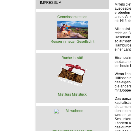
IMPRESSUM
Mittels c
ausgespiel
eroberten 
an die Am
Gemeinsam reisen
mit Hilfe
All das is
reich an B
Reserven h
so auf den
Reisen in netter Gesellschft
Hamburger
einer Land
Eisenbahn
Rache ist süß
es daran, 
bis heute
Wenn fina
Hilflosen
des eigene
die andere
mit Doppel
Mist fürs Miststück
Das ganze
kapitalis
die armen
den intern
werden, a
Schlucker
Ländern an
das dumme 