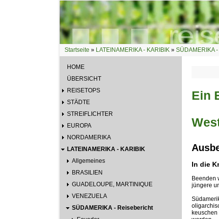
Direkt zum Inhalt
Startseite
»
LATEINAMERIKA - KARIBIK
»
SÜDAMERIKA - 
Sie sind hier
HOME
ÜBERSICHT
REISETOPS
Ein 
STÄDTE
STREIFLICHTER
West
EUROPA
NORDAMERIKA
Ausbe
LATEINAMERIKA - KARIBIK
Allgemeines
In die 
BRASILIEN
Beenden w
GUADELOUPE, MARTINIQUE
jüngere u
VENEZUELA
Südamerika
oligarchis
SÜDAMERIKA - Reisebericht
keuschen 