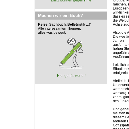
Billig wohnen gegen Hilfe
Großbanke
rauchen, 
Europäer 
wirklichke
Machen wir ein Buch?
dass es se
die Welt 
Reise, Sachbuch, Belletristik ...?
Achselzu
Alle interessanten Themen;
alles was bewegt.
Also, die 
Die westli
Jahren ihr
ausführte
hohen Ste
ungefähr e
Ausführung
Letztlich
Situation
erfolgreic
Hier geht´s weiter!
Vielleicht
Unterwerfu
waren sch
wortkarg, 
zahm, glau
des Einze
Und genau 
meisten I
diesem Geh
anderen D
Gott (spät