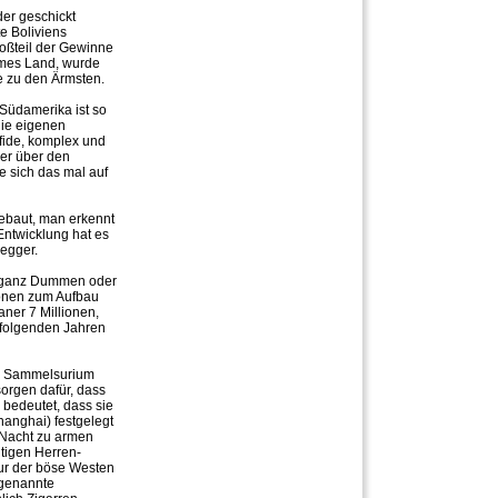
der geschickt
te Boliviens
roßteil der Gewinne
ames Land, wurde
e zu den Ärmsten.
 Südamerika ist so
die eigenen
rfide, komplex und
ler über den
 sich das mal auf
ebaut, man erkennt
 Entwicklung hat es
negger.
en ganz Dummen oder
ionen zum Aufbau
aner 7 Millionen,
 folgenden Jahren
nem Sammelsurium
orgen dafür, dass
bedeutet, dass sie
hanghai) festgelegt
 Nacht zu armen
htigen Herren-
nur der böse Westen
 genannte