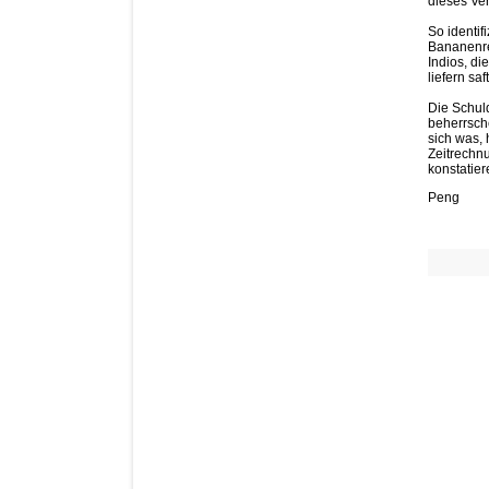
dieses Ver
So identif
Bananenrep
Indios, di
liefern saf
Die Schuld
beherrsche
sich was, 
Zeitrechn
konstatier
Peng