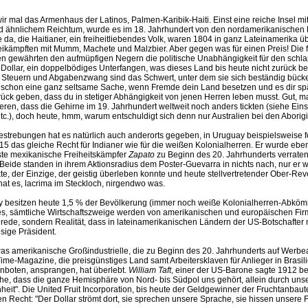
 mal das Armenhaus der Latinos, Palmen-Karibik-Haiti. Einst eine reiche Insel mit
d ähnlichem Reichtum, wurde es im 18. Jahrhundert von den nordamerikanischen 
 da, die Haitianer, ein freiheitliebendes Volk, waren 1804 in ganz Lateinamerika ü
freikämpften mit Mumm, Machete und Malzbier. Aber gegen was für einen Preis! Die
n gewährten den aufmüpfigen Negern die politische Unabhängigkeit für den schla
 Dollar, ein doppelbödiges Unterfangen, was dieses Land bis heute nicht zurück b
 Steuern und Abgabenzwang sind das Schwert, unter dem sie sich beständig bück
t schon eine ganz seltsame Sache, wenn Fremde dein Land besetzen und es dir spät
rück geben, dass du in stetiger Abhängigkeit von jenen Herren leben musst. Gut, 
ren, dass die Gehirne im 19. Jahrhundert weltweit noch anders tickten (siehe Eins
tc.), doch heute, hmm, warum entschuldigt sich denn nur Australien bei den Aborig
estrebungen hat es natürlich auch anderorts gegeben, in Uruguay beispielsweise fo
15 das gleiche Recht für Indianer wie für die weißen Kolonialherren. Er wurde ebe
te mexikanische Freiheitskämpfer
Zapato
zu Beginn des 20. Jahrhunderts verrat
 Beide standen in ihrem Aktionsradius dem Poster-Guevarra in nichts nach, nur er wa
kte, der Einzige, der geistig überleben konnte und heute stellvertretender Ober-Revo
at es, lacrima im Steckloch, nirgendwo was.
y besitzen heute 1,5 % der Bevölkerung (immer noch weiße Kolonialherren-Abkömm
s, sämtliche Wirtschaftszweige werden von amerikanischen und europäischen Fir
erede, sondern Realität, dass in lateinamerikanischen Ländern der US-Botschafter 
esige Präsident.
was amerikanische Großindustrielle, die zu Beginn des 20. Jahrhunderts auf Werb
ime-Magazine, die preisgünstiges Land samt Arbeitersklaven für Anlieger in Brasi
nboten, ansprangen, hat überlebt.
William Taft
, einer der US-Barone sagte 1912 bei
che, dass die ganze Hemisphäre von Nord- bis Südpol uns gehört, allein durch uns
eit". Die United Fruit Incorporation, bis heute der Geldgewinner der Fruchtanbaut
 Recht: "Der Dollar strömt dort, sie sprechen unsere Sprache, sie hissen unsere 