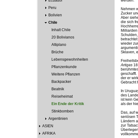
Ecuador
werden.
Peru
Nehmen wir
Zucker un
Bolivien
Aber siehe
die sich 
Chile
Hochherre
Inhalt Chile
Milliarden
Schulden,
20 Bolivianos
betrachte
wieder zu
Altiplano
argumentie
Brüche
Sklaven, e
Lebensgewohnheiten
Freiheitsb
Artigas
18
Pflanzenkunde
berühmtes
geschafft.
Weitere Pflanzen
der er wir
Backpacker
Gebracht h
Beatnik
In Urugua
des Lande
Reiseheimat
ist kein G
Ein Ende der Kritik
als der hi
Stinkbomben
Das, auf 
seriösen T
Argentinien
Ländern a
zur Tatsa
ASIEN
Überlegenh
AFRIKA
vollkommen