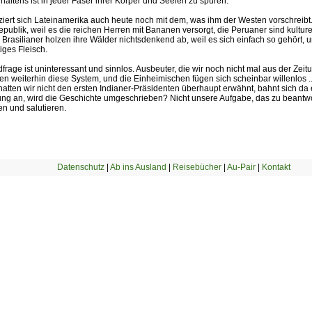
haltens ist in jeder Faser ihrer Körper und Seelen zu spüren.
iziert sich Lateinamerika auch heute noch mit dem, was ihm der Westen vorschreibt.
ublik, weil es die reichen Herren mit Bananen versorgt, die Peruaner sind kulturel
e Brasilianer holzen ihre Wälder nichtsdenkend ab, weil es sich einfach so gehört, u
tiges Fleisch.
frage ist uninteressant und sinnlos. Ausbeuter, die wir noch nicht mal aus der Zei
n weiterhin diese System, und die Einheimischen fügen sich scheinbar willenlos ... 
hatten wir nicht den ersten Indianer-Präsidenten überhaupt erwähnt, bahnt sich da
ung an, wird die Geschichte umgeschrieben? Nicht unsere Aufgabe, das zu beantwo
en und salutieren.
Datenschutz
|
Ab ins Ausland
|
Reisebücher
|
Au-Pair
|
Kontakt