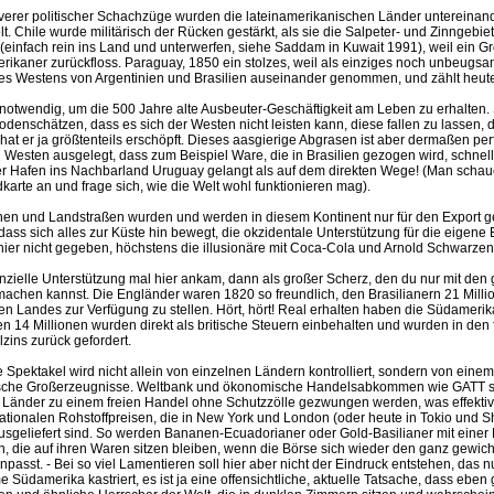
leverer politischer Schachzüge wurden die lateinamerikanischen Länder untereinan
t. Chile wurde militärisch der Rücken gestärkt, als sie die Salpeter- und Zinngebie
(einfach rein ins Land und unterwerfen, siehe Saddam in Kuwait 1991), weil ein G
erikaner zurückfloss. Paraguay, 1850 ein stolzes, weil als einziges noch unbeugs
 des Westens von Argentinien und Brasilien auseinander genommen, und zählt heut
t notwendig, um die 500 Jahre alte Ausbeuter-Geschäftigkeit am Leben zu erhalten.
odenschätzen, dass es sich der Westen nicht leisten kann, diese fallen zu lassen, 
at er ja größtenteils erschöpft. Dieses aasgierige Abgrasen ist aber dermaßen pe
 Westen ausgelegt, dass zum Beispiel Ware, die in Brasilien gezogen wird, schnel
 Hafen ins Nachbarland Uruguay gelangt als auf dem direkten Wege! (Man schaue
karte an und frage sich, wie die Welt wohl funktionieren mag).
en und Landstraßen wurden und werden in diesem Kontinent nur für den Export g
dass sich alles zur Küste hin bewegt, die okzidentale Unterstützung für die eigene
 hier nicht gegeben, höchstens die illusionäre mit Coca-Cola und Arnold Schwarze
nzielle Unterstützung mal hier ankam, dann als großer Scherz, den du nur mit d
 machen kannst. Die Engländer waren 1820 so freundlich, den Brasilianern 21 Mill
n Landes zur Verfügung zu stellen. Hört, hört! Real erhalten haben die Südamerik
n 14 Millionen wurden direkt als britische Steuern einbehalten und wurden in den
zins zurück gefordert.
 Spektakel wird nicht allein von einzelnen Ländern kontrolliert, sondern von ei
tische Großerzeugnisse. Weltbank und ökonomische Handelsabkommen wie GATT s
 Länder zu einem freien Handel ohne Schutzzölle gezwungen werden, was effektiv 
ationalen Rohstoffpreisen, die in New York und London (oder heute in Tokio und S
usgeliefert sind. So werden Bananen-Ecuadorianer oder Gold-Basilianer mit einer
n, die auf ihren Waren sitzen bleiben, wenn die Börse sich wieder den ganz gewic
passt. - Bei so viel Lamentieren soll hier aber nicht der Eindruck entstehen, das 
Südamerika kastriert, es ist ja eine offensichtliche, aktuelle Tatsache, dass eben