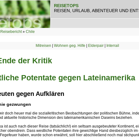
REISETOPS
REISEN, URLAUB, ABENTEUER UND EN
Reisebericht
»
Chile
Mitreisen
|
Wohnen geg. Hilfe
|
Elderpair
|
Interrail
Ende der Kritik
liche Potentate gegen Lateinamerika
uten gegen Aufklären
Knie gezwungen
ir doch heuer mal die sozialkritischen Beobachtungen der politischen Bühne, inde
nd aktuelle historische Dimension des lateinamerikanischen Daseins beziehen.
 ist auch nach dieser Reise (tatsächlich!) ein seltsam ausgebeuteter Kontinent, ei
cher obendrein. Dass westliche Potentaten ihre gewichtige Hand diesbezüglich im 
Fegefeuer haben, wurde schon erwähnt, soll hier abschließend noch mal stichpunkt