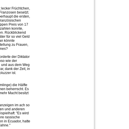
 lecker Früchtchen,
Franzosen besetzt.
berhaupt die ersten,
 französischen
ppen Preis von 17
ezahlen konnte,
en. Rückblickend
er für so viel Geld
man könnte
tellung zu Frauen,
ines?
rderte der Diktator
nso wie der
en und aus dem Weg
r, dank der Zeit, in
luzzer ist.
linge) die Hälfte
men beherrscht. Es
mehr Macht besitzt
eanzeigen im ach so
lien und anderen
spielhaft: "Es wird
ere rassische
en in Ecuador, hatte
Fahne."