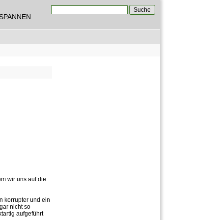
Suche
TSPANNEN
Suchformular
m wir uns auf die
n korrupter und ein
gar nicht so
artig aufgeführt