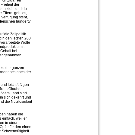
lich Zigarren
Freiheit der
den zieht und du
 Eltern, geht es,
 Verfügung steht,
r Menschen hungert?
 die Zollpolitik.
 in den letzten 200
nverarbeitete Wolle
Endprodukte mit
Gehalt bei
her genannten
, zu der ganzen
ianer noch nach der
nend leichtfüßigen
itärem Glauben,
uf dem Land sind
 in sich gekehrt und
d die Nutzlosigkeit
 den haben die
einfach, weil er
en in einer
Opfer für den einen
die Schwermütigkeit