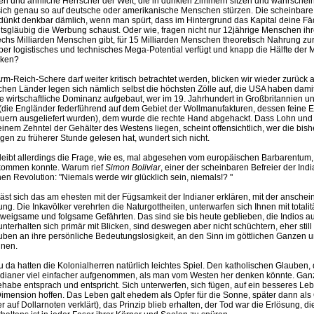
n und ähnliche Herrscher der Welt, die in dunklen Zimmern sitzen und wahrschein
sich genau so auf deutsche oder amerikanische Menschen stürzen. Die scheinbare 
dünkt denkbar dämlich, wenn man spürt, dass im Hintergrund das Kapital deine Fä
itsgläubig die Werbung schaust. Oder wie, fragen nicht nur 12jährige Menschen ihre
chs Milliarden Menschen gibt, für 15 Milliarden Menschen theoretisch Nahrung zur
über logistisches und technisches Mega-Potential verfügt und knapp die Hälfte de
cken?
Arm-Reich-Schere darf weiter kritisch betrachtet werden, blicken wir wieder zurück auf
chen Länder legen sich nämlich selbst die höchsten Zölle auf, die USA haben damit
e wirtschaftliche Dominanz aufgebaut, wer im 19. Jahrhundert in Großbritannien u
 (die Engländer federführend auf dem Gebiet der Wollmanufakturen, dessen feine 
uern ausgeliefert wurden), dem wurde die rechte Hand abgehackt. Dass Lohn und 
inem Zehntel der Gehälter des Westens liegen, scheint offensichtlich, wer die bis
en zu früherer Stunde gelesen hat, wundert sich nicht.
 bleibt allerdings die Frage, wie es, mal abgesehen vom europäischen Barbarentum
 kommen konnte. Warum rief
Simon Boliviar
, einer der scheinbaren Befreier der Ind
hen Revolution: "Niemals werde wir glücklich sein, niemals!? "
 läst sich das am ehesten mit der Fügsamkeit der Indianer erklären, mit der anschei
ng. Die Inkavölker verehrten die Naturgottheiten, unterwarfen sich Ihnen mit total
weigsame und folgsame Gefährten. Das sind sie bis heute geblieben, die Indios a
unterhalten sich primär mit Blicken, sind deswegen aber nicht schüchtern, eher still
ben an ihre persönliche Bedeutungslosigkeit, an den Sinn im göttlichen Ganzen un
lnen.
da hatten die Kolonialherren natürlich leichtes Spiel. Den katholischen Glauben,
ndianer viel einfacher aufgenommen, als man vom Westen her denken könnte. Ganz 
abe entsprach und entspricht. Sich unterwerfen, sich fügen, auf ein besseres Leb
imension hoffen. Das Leben galt ehedem als Opfer für die Sonne, später dann als 
er auf Dollarnoten verklärt), das Prinzip blieb erhalten, der Tod war die Erlösung, 