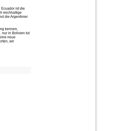
 Ecuador ist die
l reichhaltige
nd die Argentinier
tung kennen,
nur in Bolivien tut
 eine neue
rten, wir