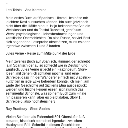
...
Leo Tolstoi - Ana Karenina
Mein erstes Buch auf Spanisch. Himmel, ich hätte mir
leichtere Kost aussuchen können, bin auch jetzt noch
nicht über die Hälfte hinaus. Ist ja bekanntermaßen ein
Weltklassiker und da Tolstoi Russe ist, geht´s um
Werst, psychologische Liebesbeobachtungen und
zaristische Oberschichten. Da also Russe, so viel lässt
sich sogar ohne Leseprobe abschätzen, muss es dann
irgendwo zwischen 1 und 2 landen.
Jules Verne - Reise zum Mittelpunkt der Erde
Mein zweites Buch auf Spanisch. Himmel, der schreibt
ja in Spanisch genau so schlecht wie in Deutsch und
Englisch. Jules Verne ist echt ein Faszinosum, Story-
Ideen, mit denen ich schlafen möchte, und eine
Schreibe, dass ihn der Wanderer einfach mit Slapstick-
Fußtritten in jede Ecke befördern könnte. Ich mein, am
Ende der Geschichte auf Siziliens Etna ausgespuckt
werden und frische Feigen essen, ist natürlich das
sentimental Schönste, was so nem Buch zum Finale
hin passieren kann, aber es bleibt dabei, Story 1,
Schreibe 6, also höchstens ne 3.
Ray Bradbury - Short Stories
Vielen Schülern als Fahrenheit 501 Oberstufenfraß
bekannt, historisch betrachtet irgendwo zwischen
Huxley und Böll. Schreibt in diesen Geschichten