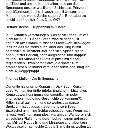
um Tibet und um die Kombination, also um die
Sprengung unserer westlichen Sichtweise. Prinzipiell
begrüßenswert, liest sich auch gut mit weisen, alten
Männern, die weise Sache sagen. Am Ende aber zu
seicht und friedlich, 2 bis 3, so OK?
Bertold Brecht - Gruppenbild mit Dame
In 35 Minuten verschlungen, was so viel bedeutet wie
nicht mein Fall. Gegen Brecht was zu sagen, ist
natürlich altes kommunistisches Frevelwort, deswegen
lass ich das meistens auch, aber das Ding ist mir
sprachlich zu verdreht und inhaltlich typisch, siehe
oben (letzter Bericht), nachkriegs-schal und doppelt
traurig. Der Aufbau des Plots ist pfiffig mit dieser
regierenden Erzählperspektive, die später zum
dramatischen Teilhaber wird, aber sonst, nee, mag ich
nicht. 4, weggeplöppt ...
Thomas Müller - Die Brillenmacherin
Der dritte historische Roman im Dick-Buch-Reise-
Lese-Format, der dritte Erfolg. England im Mittelalter,
König Löwenherz (muss der eigentlich in jeder
englischen middleage-Geschichte vorkommen?),
Ritter, Burgfräulinnen, und so weiter, das ganze
Spektrum. Ist gut geschrieben, und so´n fieser
Erzbischof nimmt ne Schlüsselposition ein. Wenn man
´s liest, weiß man zumindest, warum der Wanderer sich
an solchen Pfaffen und deren Lehren einen gefressen
hat. Mit fast Happy End und Minnegesang, aber kein
Weltbestseller, schlechte 2, gute 3, wie ihr es wollen tut