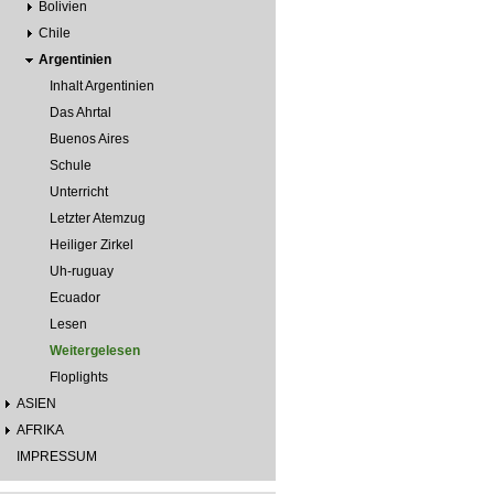
Bolivien
Chile
Argentinien
Inhalt Argentinien
Das Ahrtal
Buenos Aires
Schule
Unterricht
Letzter Atemzug
Heiliger Zirkel
Uh-ruguay
Ecuador
Lesen
Weitergelesen
Floplights
ASIEN
AFRIKA
IMPRESSUM