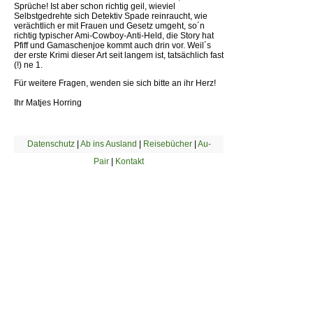
Sprüche! Ist aber schon richtig geil, wieviel
Selbstgedrehte sich Detektiv Spade reinraucht, wie
verächtlich er mit Frauen und Gesetz umgeht, so´n
richtig typischer Ami-Cowboy-Anti-Held, die Story hat
Pfiff und Gamaschenjoe kommt auch drin vor. Weil´s
der erste Krimi dieser Art seit langem ist, tatsächlich fast
(!) ne 1.
Für weitere Fragen, wenden sie sich bitte an ihr Herz!
Ihr Matjes Horring
Datenschutz
|
Ab ins Ausland
|
Reisebücher
|
Au-
Pair
|
Kontakt