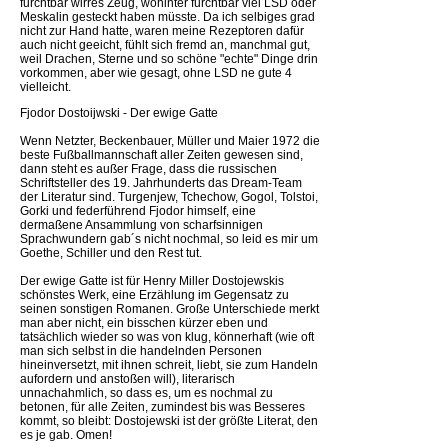
furchtbar wirres Zeug, wohinter furchtbar viel LSD oder
Meskalin gesteckt haben müsste. Da ich selbiges grad
nicht zur Hand hatte, waren meine Rezeptoren dafür
auch nicht geeicht, fühlt sich fremd an, manchmal gut,
weil Drachen, Sterne und so schöne "echte" Dinge drin
vorkommen, aber wie gesagt, ohne LSD ne gute 4
vielleicht.
Fjodor Dostoijwski - Der ewige Gatte
Wenn Netzter, Beckenbauer, Müller und Maier 1972 die
beste Fußballmannschaft aller Zeiten gewesen sind,
dann steht es außer Frage, dass die russischen
Schriftsteller des 19. Jahrhunderts das Dream-Team
der Literatur sind. Turgenjew, Tchechow, Gogol, Tolstoi,
Gorki und federführend Fjodor himself, eine
dermaßene Ansammlung von scharfsinnigen
Sprachwundern gab´s nicht nochmal, so leid es mir um
Goethe, Schiller und den Rest tut.
Der ewige Gatte ist für Henry Miller Dostojewskis
schönstes Werk, eine Erzählung im Gegensatz zu
seinen sonstigen Romanen. Große Unterschiede merkt
man aber nicht, ein bisschen kürzer eben und
tatsächlich wieder so was von klug, könnerhaft (wie oft
man sich selbst in die handelnden Personen
hineinversetzt, mit ihnen schreit, liebt, sie zum Handeln
aufordern und anstoßen will), literarisch
unnachahmlich, so dass es, um es nochmal zu
betonen, für alle Zeiten, zumindest bis was Besseres
kommt, so bleibt: Dostojewski ist der größte Literat, den
es je gab. Omen!