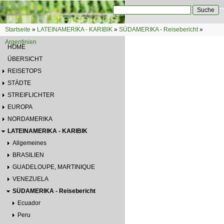
Direkt zum Inhalt
Suche
Suchformular
Startseite
»
LATEINAMERIKA - KARIBIK
»
SÜDAMERIKA - Reisebericht
»
Sie sind hier
Argentinien
HOME
ÜBERSICHT
REISETOPS
STÄDTE
STREIFLICHTER
EUROPA
NORDAMERIKA
LATEINAMERIKA - KARIBIK
Allgemeines
BRASILIEN
GUADELOUPE, MARTINIQUE
VENEZUELA
SÜDAMERIKA - Reisebericht
Ecuador
Peru