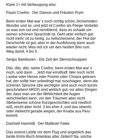
Klare 1+ mit Verbeugung also.
Paulo Coelho - Der Dämon und Fräulein Prym
Beim ersten Mal war´s noch richtig schön, Alchemisten-
Wunder und so, und jetzt ist Coelho als Fliege-Vorbeter
so was von out und nervtötend, dass es schade um
seinen schönen Sprachstil ist. Geht aber einfach gar
nicht mehr, ist zu heilig, zu hellscheinend, der Plot der
Geschichte ist gut, aber in der Ausführung dann auch
wieder nicht. Was red ich um den heißen Brei rum.
Weg damit, 4 bis 5.
Sergio Bamburen - Die Zeit der Sternschnuppen
Dito, dito, dito, siehe Coelho, beim ersten Mal war´s
noch, und dann ... Jetzt mal ernsthaft: Wer noch nicht
Laotse oder Hesse oder Fromm oder Chopra gelesen
hat, der sollte hier unbedingt mal zuschlagen, denn die
schönen Sprüche (die wichtigen sind auch noch kursiv
geschrieben! ARG!!) sind wirklich gut, vor allen Dingen
der, dass man vor der Wirklichkeit die Augen
verschließen kann, vor den Träumen aber nicht.
Stellenweise schöne Kurzgeschichten und niedlich
süß, reicht aber nicht. 3 bis eher 4, und das obwohl,
oder vielleicht gerade wegen, der Knabe aus Peru
kommt.
Dashiell Hammitt - Der Malteser Falke
Das vorerst Letzte vor dem Flug und angeblich das
beste Krimi-Buch Amerikas aller Zeiten!! Na, solche