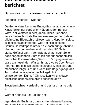
berichtet
Schmölker von klassisch bis spanisch
Friedrich Hölderlin  Hyperion
Deutsche Klassiker ohne Ende, diesmal aus der Krass-
Kinski-Ecke, der verrückter Hölderlin, der Irre, der
Wirre, der Werther in echt, der launisch Liebende,
tiefste Tiefen, höchste Höhen, ekelerregende Ekstase,
allein seine Biographie ist lesenswert. Hyperion selbst
ist meistens anstrengend, weil der sich in seine
Gefühle so verkopft reinredet, die doch nur gelebt und
überlebt werden wollen, und man das 180 Seiten
starke Gefasel dann irgendwie auch auf neun Seiten
hätte sagen können. Sprachlich aber unnachahmlich,
deutscher Klassiker eben, Word up: "Ich ging in einen
Wald am rieselnden Wasser hinauf, wo es über Felsen
heruntertröpfelte, wo es harmlos über Kiesel glitt, und
mählich verengte sich und ward zum Bogengange das
Tal, und einsam spielte das Mittagslicht im
schweigenden Dunkel" Öhm, sollten wir uns davon
nicht scheibchenweise etwas abschneiden?
Trotzdem schwer verdaulich und deshalb nur ne gute
3.
Werner Kopacka - Im Tal des Yeti
Irgendso ein Buch halt, dass vorher niemand kannte,
zumindest ist das anzunehmen. Dreht sich um Yetis,