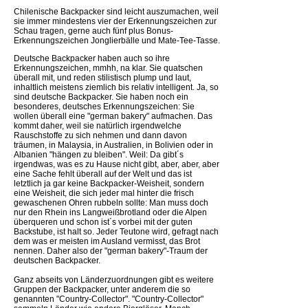
Chilenische Backpacker sind leicht auszumachen, weil
sie immer mindestens vier der Erkennungszeichen zur
Schau tragen, gerne auch fünf plus Bonus-
Erkennungszeichen Jonglierbälle und Mate-Tee-Tasse.
Deutsche Backpacker haben auch so ihre
Erkennungszeichen, mmhh, na klar. Sie quatschen
überall mit, und reden stilistisch plump und laut,
inhaltlich meistens ziemlich bis relativ intelligent. Ja, so
sind deutsche Backpacker. Sie haben noch ein
besonderes, deutsches Erkennungszeichen: Sie
wollen überall eine "german bakery" aufmachen. Das
kommt daher, weil sie natürlich irgendwelche
Rauschstoffe zu sich nehmen und dann davon
träumen, in Malaysia, in Australien, in Bolivien oder in
Albanien "hängen zu bleiben". Weil: Da gibt´s
irgendwas, was es zu Hause nicht gibt, aber, aber, aber
eine Sache fehlt überall auf der Welt und das ist
letztlich ja gar keine Backpacker-Weisheit, sondern
eine Weisheit, die sich jeder mal hinter die frisch
gewaschenen Ohren rubbeln sollte: Man muss doch
nur den Rhein ins Langweißbrotland oder die Alpen
überqueren und schon ist´s vorbei mit der guten
Backstube, ist halt so. Jeder Teutone wird, gefragt nach
dem was er meisten im Ausland vermisst, das Brot
nennen. Daher also der "german bakery"-Traum der
deutschen Backpacker.
Ganz abseits von Länderzuordnungen gibt es weitere
Gruppen der Backpacker, unter anderem die so
genannten "Country-Collector". "Country-Collector"