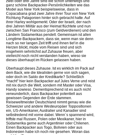
zwei oder drei Jahre sind die schon unterwegs und
ganz schöne Backpacker-Persönlichkeiten wie das
Model aus New York beispielsweise, dass in
Copacabana grad zwei Jahre ihrer Tour von New York
Richtung Patagonien hinter sich gebracht hatte. Auf
ihrer Harley wohlgemerkt. Oder der Israeli, der nach
drei Jahren Militär aus der Heimat flüchtete und nun
zwischen San Francisco (zum Geldverdienen) und den
Ländern Südamerikas pendelt. Gemeinsam ist allen
Longtime-Backpackern, dass sie, wenn man sie denn
nach so ner langen Zeit trifft und ihnen tief in die
Herzen blickt, müde vom Reisen sind und sich
insgeheim sehnlichst auf Zuhause freuen, aber
vielleicht noch nicht verstanden haben, wieso sie
dieses überhaupt im Rücken gelassen haben.
Überhaupt dieses Zuhause. Ist es wirklich im Pack auf
dem Back, wie die Idealisten gerne von sich sagen,
oder doch im Saldo der Kreditkarte? Schließlich
"macht" hier kein Backpacker auf Jules Verne und reist
mit nix durch die Welt, sondern mit Master oder Visa,
Handy sowieso. Dementsprechend ist es auch nicht
verwunderlich, dass Backpacker potentiell aus
gewissen Gegenden der Erde stammen.
Reiseweltmeister Deutschland nimmt genau wie die
Schweizer und andere Westeuropäer Toppositionen
ein, US-Amerikaner, Australier und Kanadier sind
selbstredend mit vorne dabei. Wenn´s spannend wird,
triffste mal Russen, Polen oder Mexikaner, hier in
Südamerika gerne auch Argentinier oder Chilenen.
Einen Backpacker aus Togo, Bolivien oder aus
Indonesien habe ich noch nie gesehen. Woran das