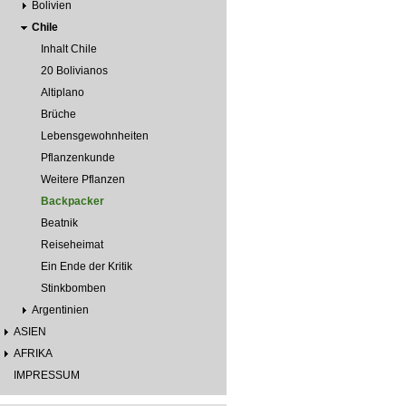
Bolivien
Chile
Inhalt Chile
20 Bolivianos
Altiplano
Brüche
Lebensgewohnheiten
Pflanzenkunde
Weitere Pflanzen
Backpacker
Beatnik
Reiseheimat
Ein Ende der Kritik
Stinkbomben
Argentinien
ASIEN
AFRIKA
IMPRESSUM