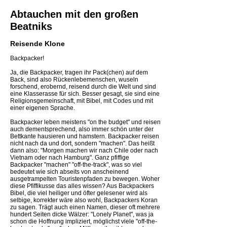
Abtauchen mit den großen
Beatniks
Reisende Klone
Backpacker!
Ja, die Backpacker, tragen ihr Pack(chen) auf dem
Back, sind also Rückenlebemenschen, wuseln
forschend, erobernd, reisend durch die Welt und sind
eine Klasserasse für sich. Besser gesagt, sie sind eine
Religionsgemeinschaft, mit Bibel, mit Codes und mit
einer eigenen Sprache.
Backpacker leben meistens "on the budget" und reisen
auch dementsprechend, also immer schön unter der
Bettkante hausieren und hamstern. Backpacker reisen
nicht nach da und dort, sondern "machen". Das heißt
dann also: "Morgen machen wir nach Chile oder nach
Vietnam oder nach Hamburg". Ganz pfiffige
Backpacker "machen" "off-the-track", was so viel
bedeutet wie sich abseits von anscheinend
ausgetrampelten Touristenpfaden zu bewegen. Woher
diese Pfiffikusse das alles wissen? Aus Backpackers
Bibel, die viel heiliger und öfter gelesener wird als
selbige, korrekter wäre also wohl, Backpackers Koran
zu sagen. Trägt auch einen Namen, dieser oft mehrere
hundert Seiten dicke Wälzer: "Lonely Planet", was ja
schon die Hoffnung impliziert, möglichst viele "off-the-