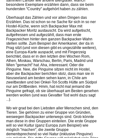
sammeln Länder wie andere Biergläser. Manch
besondere Exemplare erzählen dann, dass sie beim
hundersten "Country" aufgehört haben zu zählen.
Überhaupt das Zählen und vor allen Dingen das
Erzählen. Das ist schon so ne Sache für sich in so ner
Hostel-Küche, wenn sich Backpacker Max mit
Backpacker Moritz austauscht. Da wird aufgetischt,
aufgefressen und aufgezählt, dass man erste
Fragezeichen hinter den ganzen Backpacker-Wahn
stellen sollte. Zum Beispiel der Amerikaner, der da in
Prag sitzt (und von diesen gibt es ungezählte weitere),
eine Europa-Karte auspackt, und mit Fingerzeig
berichtet, dass er in den letzten drei Wochen Rom,
Athen, Moskau, Warschau, Berlin, Paris, Madrid und
Wien "gemacht" hat. Aha, interessant. Oder die
Pinguine. Nee, die Pinguine sitzen nicht im Hostel,
aber die Backpacker berichten stolz, dass man sie in
Neuseeland am besten sehen kann, in Chile am
zweitbesten und bei Onkel-Tot-Scotts Hütte am Südpol
nur am Drittbesten. Hmm, hat nicht mal jemand die
Pinguine gefragt, ob sie überhaupt am Besten gesehen
werden wollen (und was Gevatter Tod wohl dazu sagt
...).
Wo wir grad bei den Liebsten aller Menschen sind, den
Tieren. Sie gehören zu einer Gruppe von Gründen,
weswegen Backpacker unterwegs sind. Grob könnte
man diese in drei Gruppen einteilen. Die erste Gruppe
will so viel Kultur (ganz Europa zum Beispiel) wie
möglich "machen", die zweite Gruppe
dementsprechend so viel Natur (inklusive Pinguine)