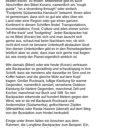
beaten-tracks" zu finden. Mittlerweile gibt es auch
Abschriften des Bibel-Korans, namentlich als "rough
guide", "on a shoestring through" oder einfach
"Footprints Südamerika-Handuch" bekannt. Ihnen allen
ist gemeinsam, dass sich so gut wie alles über ein
Land oder eine Region oder gar einen ganzen
Kontinent in diesen Schriften findet. Transportations,
Accomodations, Food, Culture und alles immer schön
"off-the-track" und "budgeting". Jeder Backpacker hat
so ne Bibel (Koran) bei sich und man tauscht sich
gerne aus, schaut mal beim Nachbarn rein, ob sich
nicht dort noch ne bessere Unterkunft abstauben lässt.
Von diesen Unterkünften gibt es in den Reisebegleitern
letztlich aber so viele, dass man sich gerne mal fragen
tut, wie
lonely
der Planet eigentlich wirklich ist.
Wie damals (Bibel) oder wie heute (Koran) vertrauen
alle Backpacker so geradlinig und scheuklappig in ihre
Schrift, dass sie meistens alle dasselbe im Sinn und im
Koffer haben und die gleiche Mütz auf dem Kopf
tragen. Großer Rucksack, luftige Kleidung für warme
Gegenden, namentlich versiert, versehene Outdoor-
Kleidung für härtere Gegenden, manchmal Zelt und
Kocher, manchmal nur Buch und Stift. So nen
Backpacker erkennste auf hundert Metern gegen den
Wind, wie er da mit Backpack-Rucksack und
Andenmütze (Südamerika), geflochtenen Zöpfen
(Westafrika) oder Rasta-Haaren (überall) auf dem Weg
von der Busstation zum Hostel hertrudelt.
Einige unter Ihnen fallen ein bisschen aus dem
Rahmen, die Longtime-Backpacker zum Beispiel. Ein,