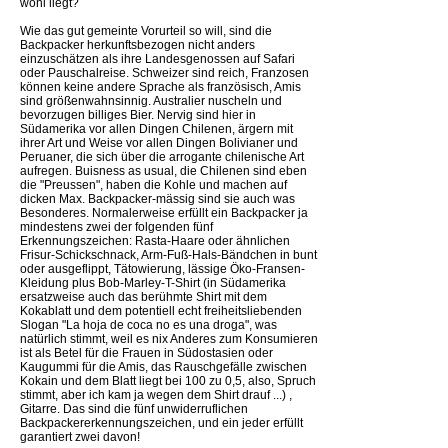
wohl liegt?
Wie das gut gemeinte Vorurteil so will, sind die
Backpacker herkunftsbezogen nicht anders
einzuschätzen als ihre Landesgenossen auf Safari
oder Pauschalreise. Schweizer sind reich, Franzosen
können keine andere Sprache als französisch, Amis
sind größenwahnsinnig. Australier nuscheln und
bevorzugen billiges Bier. Nervig sind hier in
Südamerika vor allen Dingen Chilenen, ärgern mit
ihrer Art und Weise vor allen Dingen Bolivianer und
Peruaner, die sich über die arrogante chilenische Art
aufregen. Buisness as usual, die Chilenen sind eben
die "Preussen", haben die Kohle und machen auf
dicken Max. Backpacker-mässig sind sie auch was
Besonderes. Normalerweise erfüllt ein Backpacker ja
mindestens zwei der folgenden fünf
Erkennungszeichen: Rasta-Haare oder ähnlichen
Frisur-Schickschnack, Arm-Fuß-Hals-Bändchen in bunt
oder ausgeflippt, Tätowierung, lässige Öko-Fransen-
Kleidung plus Bob-Marley-T-Shirt (in Südamerika
ersatzweise auch das berühmte Shirt mit dem
Kokablatt und dem potentiell echt freiheitsliebenden
Slogan "La hoja de coca no es una droga", was
natürlich stimmt, weil es nix Anderes zum Konsumieren
ist als Betel für die Frauen in Südostasien oder
Kaugummi für die Amis, das Rauschgefälle zwischen
Kokain und dem Blatt liegt bei 100 zu 0,5, also, Spruch
stimmt, aber ich kam ja wegen dem Shirt drauf ...) ,
Gitarre. Das sind die fünf unwiderruflichen
Backpackererkennungszeichen, und ein jeder erfüllt
garantiert zwei davon!