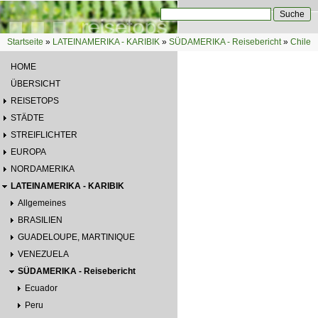
Direkt zum Inhalt
Suche
Suchformular
Startseite
»
LATEINAMERIKA - KARIBIK
»
SÜDAMERIKA - Reisebericht
»
Chile
Sie sind hier
HOME
ÜBERSICHT
REISETOPS
STÄDTE
STREIFLICHTER
EUROPA
NORDAMERIKA
LATEINAMERIKA - KARIBIK
Allgemeines
BRASILIEN
GUADELOUPE, MARTINIQUE
VENEZUELA
SÜDAMERIKA - Reisebericht
Ecuador
Peru