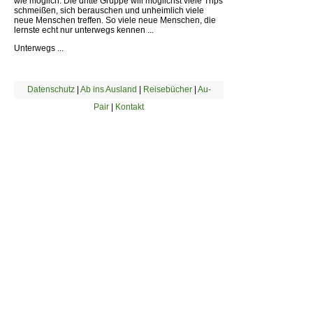
wie möglich. Die dritte Gruppe will möglichst viele Trips
schmeißen, sich berauschen und unheimlich viele
neue Menschen treffen. So viele neue Menschen, die
lernste echt nur unterwegs kennen ...
Unterwegs ...
Datenschutz
|
Ab ins Ausland
|
Reisebücher
|
Au-
Pair
|
Kontakt