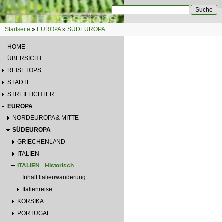
Direkt zum Inhalt
Suche
Suchformular
Startseite
»
EUROPA
»
SÜDEUROPA
Sie sind hier
HOME
ÜBERSICHT
REISETOPS
STÄDTE
STREIFLICHTER
EUROPA
NORDEUROPA & MITTE
SÜDEUROPA
GRIECHENLAND
ITALIEN
ITALIEN - Historisch
Inhalt Italienwanderung
Italienreise
KORSIKA
PORTUGAL