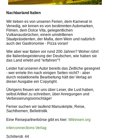
Nachbarland Italien
Wir lieben es von unseren Ferien, dem Karneval in
Venedig, wir knnen es von bestimmten Automarken,
Filmen, dem Dolce Vita, gelegentlichen
Vulkanausbrüchen, einem umstrittenen
Staatpräsidenten, der Mafia, dem Wein und natürlich
auch der Gastronomie - Pizza voran!
Wie aber war Italien vor rund 200 Jahren? Woher rührt
die Italienbegeisterung der Deutschen, wie haben sie
das Land erlebt und "erfahren"?
Leider hat unseren Autor bereits das Zeitliche gesegnet
- wer erriete ihn nach einigen Seiten nicht? - aber
durch redaktionelle Bearbeitung hält der Verlag an
dieser Ausgabe ein Copyright.
Übrigens freuen wir uns über Leser, die Lust haben,
selbst Artikel zu schreiben, über Anregungen und
Verbesserungsvorschläge!
Ferner suchen wir laufend Manuskripte, Reise,
Sachthemen, Belletristik.
Eine Reisepartnerbörse gibt es hier:
Mitreisen.org
interconnections-Verlag
Schillerstr. 44