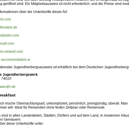
 geöffnet sind. Ein Mitgliedsausweis ist nicht erforderlich, und die Preise sind mod
formationen über die Unterkünfte dieser Art:
els.com
dhostels.de
ldublin.com
nall.com
ls-ireland.com
c-accommodation.ie
nationaler Jugendherbergsausweis ist erhältlich bei dem Deutschen Jugendherberg
s Jugendherbergswerk
1 74010
ww.djh.de
reakfast
sch irische Übernachtungsart, unkompliziert, persönlich, preisgünstig, überall. Man
man will. Ideal für Reisenden ohne festen Zeitplan oder Reiseroute.
s sind in allen Landesteilen, Städten, Dörfern und auf dem Land, in modernen Häu
hen Gemäuern.
ber diese Unterkünfte unter: