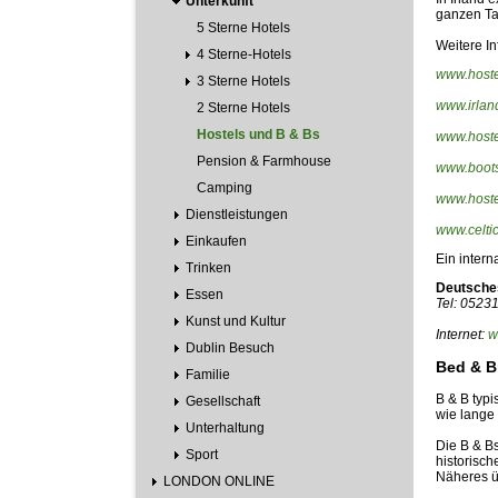
Unterkunft
ganzen Tag
5 Sterne Hotels
Weitere In
4 Sterne-Hotels
www.host
3 Sterne Hotels
www.irlan
2 Sterne Hotels
Hostels und B & Bs
www.hoste
Pension & Farmhouse
www.boots
Camping
www.hoste
Dienstleistungen
www.celti
Einkaufen
Ein inter
Trinken
Deutsche
Essen
Tel: 0523
Kunst und Kultur
Internet:
w
Dublin Besuch
Bed & B
Familie
B & B typi
Gesellschaft
wie lange 
Unterhaltung
Die B & B
Sport
historisc
Näheres ü
LONDON ONLINE