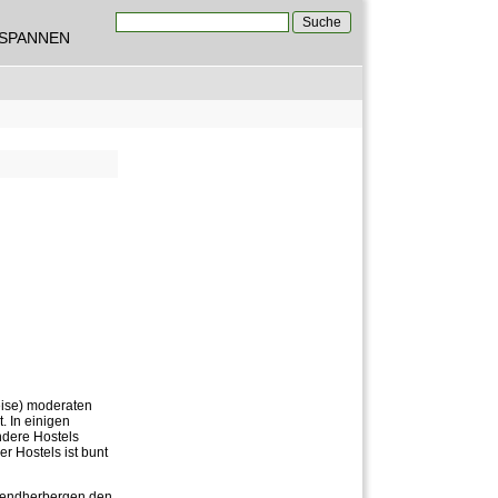
Suche
TSPANNEN
Suchformular
eise) moderaten
 In einigen
ndere Hostels
r Hostels ist bunt
Jugendherbergen den