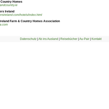
 Country Homes
ndcountry.ie
ers Ireland
rsireland.com/hotels/index.html
Ireland Farm & Country Homes Association
ha.com
Datenschutz
|
Ab ins Ausland
|
Reisebücher
|
Au-Pair
|
Kontakt