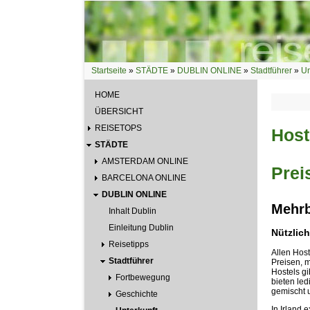
Direkt zum Inhalt
Startseite
»
STÄDTE
»
DUBLIN ONLINE
»
Stadtführer
»
Un
Sie sind hier
HOME
ÜBERSICHT
REISETOPS
Host
STÄDTE
AMSTERDAM ONLINE
Prei
BARCELONA ONLINE
DUBLIN ONLINE
Mehrb
Inhalt Dublin
Einleitung Dublin
Nützlic
Reisetipps
Allen Hos
Stadtführer
Preisen, 
Hostels g
Fortbewegung
bieten led
gemischt u
Geschichte
In Irland