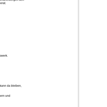
erat.
swerk.
 kann da bleiben,
sern und