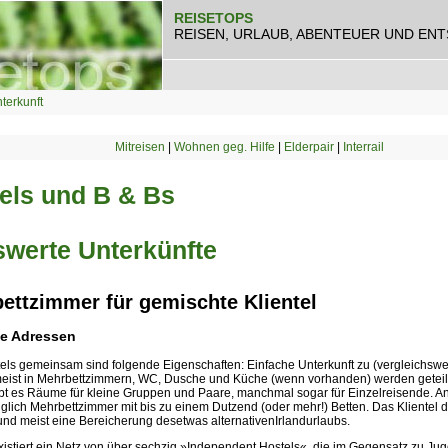
REISETOPS
REISEN, URLAUB, ABENTEUER UND EN
terkunft
Mitreisen
|
Wohnen geg. Hilfe
|
Elderpair
|
Interrail
els und B & Bs
swerte Unterkünfte
ettzimmer für gemischte Klientel
he Adressen
tels gemeinsam sind folgende Eigenschaften: Einfache Unterkunft zu (vergleichsw
meist in Mehrbettzimmern, WC, Dusche und Küche (wenn vorhanden) werden geteilt.
ibt es Räume für kleine Gruppen und Paare, manchmal sogar für Einzelreisende. A
iglich Mehrbettzimmer mit bis zu einem Dutzend (oder mehr!) Betten. Das Klientel de
nd meist eine Bereicherung desetwas alternativenIrlandurlaubs.
 existiert ein Netz von über sechzig »Independent Hostels«, die im Gegensatz zu 